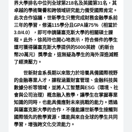
界大學排名中位列全球第218名及英國第31名，其
卓越的學術聲譽和跨領域研究能力備受國際肯定。
此次合作協議，世新學生只需完成財務金融學系前
三年的學習，修滿115學分且GPA達75％（相當於
3.0/4.0），即可申請薩塞克斯大學的相關碩士課
程。此外，徐苑玲也開心地表示，符合條件的學生
還可獲得薩塞克斯大學提供的5000英鎊（約新台
幣20萬元）獎學金，這無疑為學生的海外深造減輕
了經濟壓力。
世新財金系長期以來致力於培養具備國際視野
的金融專業人才，課程涵蓋財富管理、金融科技與
數據分析等領域，並將人工智慧與ESG（環境、社
會與公司治理）概念融入教學，讓學生在掌握專業
知識的同時，也能具備應對未來挑戰的能力。透過
與薩塞克斯大學的合作，不僅能讓世新學生接觸到
國際領先的教學資源，還能與來自全球的學生共同
學習，增強跨文化交流能力。