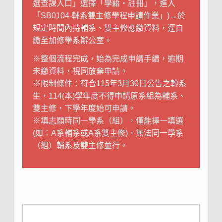
選查課入口」選擇「學籍‧註冊」，進入
「SB0104-輔系雙主修學程申請作業」)→於
規定時間內持輔系、雙主修應繳資料，逕自
繳至加修學系辦公室。
※整個流程完成，始為完成申請手續，逾期
未繳資料，視同放棄申請。
※限制條件：符合115年3月30日公告之轉系
生，114(本)學年度不得申請原系組為輔系、
雙主修，下學年度始可申請。
※填志願時同一學系（組），僅能擇一填選
(如：A系輔系或A系雙主修)，無法同一學系
（組）輔系及雙主修並行。