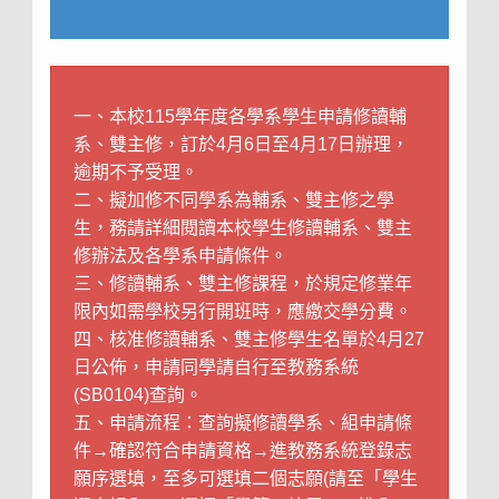
一、本校115學年度各學系學生申請修讀輔
系、雙主修，訂於4月6日至4月17日辦理，
逾期不予受理。
二、擬加修不同學系為輔系、雙主修之學
生，務請詳細閱讀本校學生修讀輔系、雙主
修辦法及各學系申請條件。
三、修讀輔系、雙主修課程，於規定修業年
限內如需學校另行開班時，應繳交學分費。
四、核准修讀輔系、雙主修學生名單於4月27
日公佈，申請同學請自行至教務系統
(SB0104)查詢。
五、申請流程：查詢擬修讀學系、組申請條
件→確認符合申請資格→進教務系統登錄志
願序選填，至多可選填二個志願(請至「學生