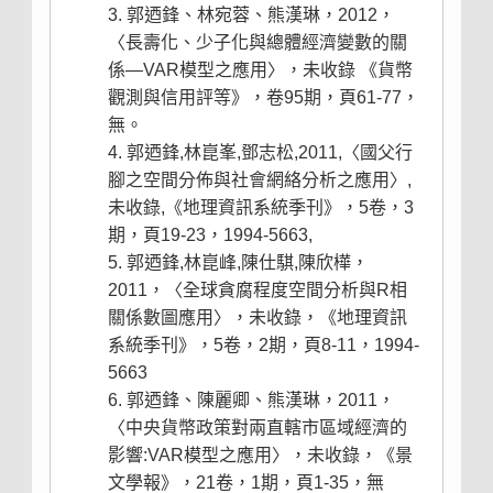
郭迺鋒、林宛蓉、熊漢琳，2012，
〈長壽化、少子化與總體經濟變數的關
係—VAR模型之應用〉，未收錄 《貨幣
觀測與信用評等》，卷95期，頁61-77，
無。
郭迺鋒,林崑峯,鄧志松,2011,〈國父行
腳之空間分佈與社會網絡分析之應用〉,
未收錄,《地理資訊系統季刊》，5卷，3
期，頁19-23，1994-5663,
郭迺鋒,林崑峰,陳仕騏,陳欣樺，
2011，〈全球貪腐程度空間分析與R相
關係數圖應用〉，未收錄，《地理資訊
系統季刊》，5卷，2期，頁8-11，1994-
5663
郭迺鋒、陳麗卿、熊漢琳，2011，
〈中央貨幣政策對兩直轄市區域經濟的
影響:VAR模型之應用〉，未收錄，《景
文學報》，21卷，1期，頁1-35，無