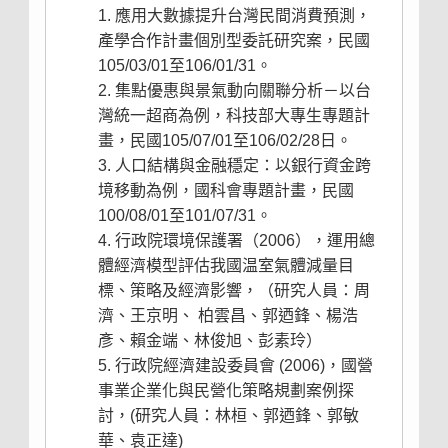
應用大數據提升台灣民間消費預測，
產學合作計畫個別型委託研究案，民國
105/03/01至106/01/31。
集點優惠與景氣動向關聯分析－以台
灣統一超商為例，科技部大專生專題計
畫，民國105/07/01至106/02/28日。
人口結構與金融穩定：以銀行資金跨
境移動為例，國科會專題計畫，民國
100/08/01至101/07/31。
行政院環境保護署（2006），運用總
體經濟模型評估我國温室氣體減量目
標、策略及經濟影響，（研究人員：周
濟、王京明、 柏雲昌、郭迺鋒、楊浩
彥、賴金端、林俊旭、彭素玲）
行政院經濟建設委員會 (2006)，國營
事業企業化與民營化策略規劃案例探
討，(研究人員：林桓、郭迺鋒、郭敏
華、袁正達)