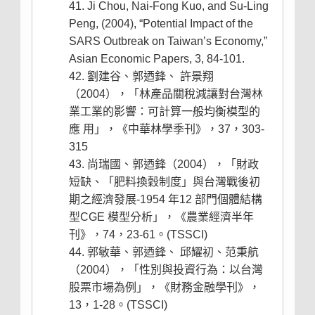
Ji Chou, Nai-Fong Kuo, and Su-Ling
Peng, (2004), “Potential Impact of the
SARS Outbreak on Taiwan’s Economy,”
Asian Economic Papers, 3, 84-101.
劉建谷、郭迺鋒、 許景翔
（2004），「林產品關稅減讓對台灣林
業工業的影響：可計算一般均衡模型的
應 用」，《中華林學季刊》，37，303-
315
尚瑞國、郭迺鋒（2004），「財政
短缺、「肥料換穀制度」與台灣戰後初
期之經濟發展-1954 年12 部門個體結構
型CGE 模型分析」，《農業經濟半年
刊》，74，23-61。(TSSCI)
郭敏華、郭迺鋒、 邱耀初、范秉航
（2004），「性別與投資行為：以台灣
股票市場為例」，《財務金融學刊》，
13，1-28。(TSSCI)