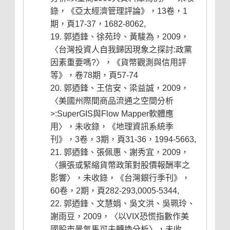
錄，《亞太經濟管理評論》，13卷，1
期，頁17-37，1682-8062,
郭迺鋒、徐苑玲、黃駿為，2009，
〈台灣投資人自我歸因現象之探討:政黨
因素重要嗎?〉，《貨幣觀測與信用評
等》，卷78期，頁57-74
郭迺鋒、王信安、梁益誠，2009，
〈美國州際間商品流通之空間分析
>:SuperGIS與Flow Mapper軟體應
用〉，未收錄，《地理資訊系統季
刊》，3卷，3期，頁31-36，1994-5663,
郭迺鋒、張佩惠、謝秀宜，2009，
〈擴張或緊縮貨幣政策對股價報酬率之
影響〉，未收錄，《台灣銀行季刊》，
60卷，2期，頁282-293,0005-5344,
郭迺鋒、文慧娟、吳文洪、吳珮玲、
謝雨豆，2009，〈以VIX恐慌指數作美
國股市景氣馬可夫轉換分析〉，未收