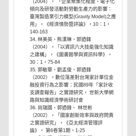
（2004）， 「企業聚集化程度、電子化
傾向及研發活動對勞動生產力的影響：
臺灣製造業引力模型(Gravity Model)之應
用」，《經濟情勢暨評論》，10：1，
140-163
林美英、熊漢琳、郭迺鋒
（2004），「以資訊六大技能強化知識
之建構」，《圖書館學與資訊科學》，
30：1，75-84
郭敏華、劉孟俊、郭迺鋒
（2002），數位落差對台灣家計單位金
融投資行為之影響：民國89年「家計收
支調查報告」之實證研究， 世新大學網
路與知識經濟學術研討會
尚瑞國、郭迺鋒、 林世彬
（2002），「國家創新效率與政府問責
之實證研究」，《亞太經濟管理評
論》， 第6卷第1期，1-25