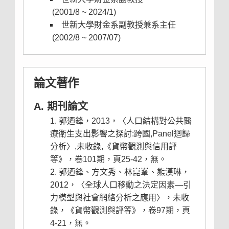
(2001/8 ~ 2024/1)
世新大學財金系副教授兼系主任
(2002/8 ~ 2007/07)
論文著作
A. 期刊論文
郭迺鋒，2013，〈人口結構對公共醫
療衛生支出影響之探討:跨國,Panel迴歸
分析〉,未收錄,《貨幣觀測與信用評
等》，卷101期，頁25-42，無。
郭迺鋒、方文秀、林崑峯、熊漢琳，
2012，〈全球人口移動之決定因素—引
力模型與社會網絡分析之應用〉，未收
錄，《貨幣觀測與評等》，卷97期，頁
4-21，無。