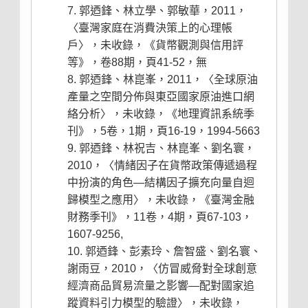
郭迺鋒、林立學、郭敏華，2011，
〈臺灣家庭在消費決策上的心理帳
戶〉，未收錄，《貨幣觀測與信用評
等》，卷88期，頁41-52，無
郭迺鋒、林崑峯，2011，〈全球原油
產量之空間分佈與東亞國家原油進口網
絡分析〉，未收錄，《地理資訊系統季
刊》，5卷，1期，頁16-19，1994-5663
郭迺鋒、林祝吉、林崑峯、劉名寰，
2010，〈情緒因子在貨幣政策傳遞過程
中扮演的角色—結構因子擴充向量自迴
歸模型之應用〉，未收錄，《臺灣金融
財務季刊》，11卷，4期，頁67-103，
1607-9256,
郭迺鋒、彭素玲、詹智盛、劉名寰、
謝雨豆，2010，〈仿冒威脅對全球創意
經濟商品貿易流量之影響—配對國家追
蹤資料引力模型的驗證〉，未收錄，