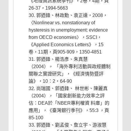
《地理資訊系統季刊》，2卷，4期，頁
26-37，1994-5663
郭迺鋒、林政勳、袁正達，2008，
〈Nonlinear vs. nonstationary of
hysteresis in unemployment: evidence
from OECD economies〉，SSCI，
《Applied Economics Letters》，15
卷，11期，頁905-909，1350-4851
郭迺鋒、楊浩彥、朱真慧
（2004）， 「海外專利活動與政經體制
關聯之實證研究」，《經濟情勢暨評
論》，10：2，64-90
尚瑞國、郭迺鋒、 林世彬、陳麗真
（2004），「國家創新能力效率之評
估：DEA於「NBER專利權資 料庫」的
應用」，《臺灣銀行季刊》，55:3 ，頁
85-100
郭迺鋒、劉孟俊、詹立宇、游淑慧