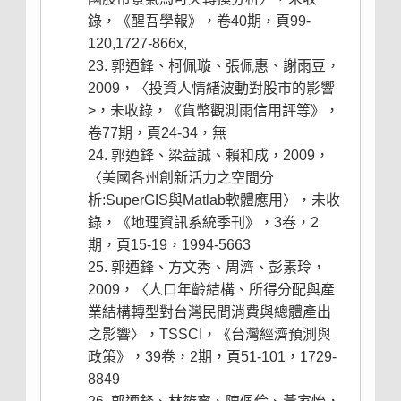
錄，《醒吾學報》，卷40期，頁99-
120,1727-866x,
郭迺鋒、柯佩璇、張佩惠、謝雨豆，
2009，〈投資人情緒波動對股市的影響
>，未收錄，《貨幣觀測雨信用評等》，
卷77期，頁24-34，無
郭迺鋒、梁益誠、賴和成，2009，
〈美國各州創新活力之空間分
析:SuperGIS與Matlab軟體應用〉，未收
錄，《地理資訊系統季刊》，3卷，2
期，頁15-19，1994-5663
郭迺鋒、方文秀、周濟、彭素玲，
2009，〈人口年齡結構、所得分配與產
業結構轉型對台灣民間消費與總體產出
之影響〉，TSSCI，《台灣經濟預測與
政策》，39卷，2期，頁51-101，1729-
8849