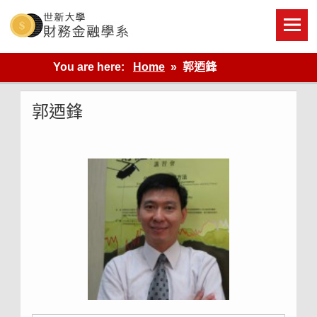
Skip
to
content
世新大學財金系網站
You are here:
Home
郭迺鋒
郭迺鋒