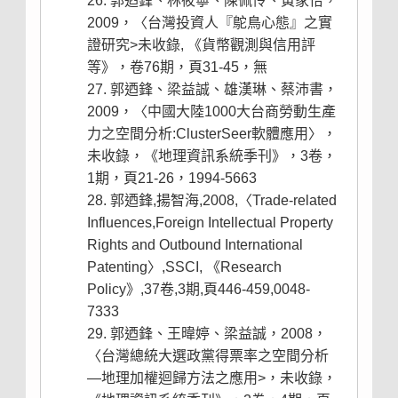
郭迺鋒、林筱寧、陳佩伶、黃家怡，
2009，〈台灣投資人『鴕鳥心態』之實
證研究>未收錄, 《貨幣觀測與信用評
等》，卷76期，頁31-45，無
郭迺鋒、梁益誠、雄漢琳、蔡沛書，
2009，〈中國大陸1000大台商勞動生產
力之空間分析:ClusterSeer軟體應用〉，
未收錄，《地理資訊系統季刊》，3卷，
1期，頁21-26，1994-5663
郭迺鋒,揚智海,2008,〈Trade-related
Influences,Foreign Intellectual Property
Rights and Outbound International
Patenting〉,SSCI, 《Research
Policy》,37卷,3期,頁446-459,0048-
7333
郭迺鋒、王暐婷、梁益誠，2008，
〈台灣總統大選政黨得票率之空間分析
—地理加權迴歸方法之應用>，未收錄，