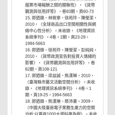
服票市場報酬之間的關聯性〉，《貨幣
觀測與信用評等》，卷83期，頁60-73
郭迺鋒、林筱寧、徐苑玲、陳瑩潔，
2010，〈全球商品出口空間相關性與網
絡中心性分析〉，未收錄，《地理資訊
系統季刊》，4卷，2期，頁23-29，
1994-5663
郭迺鋒、徐苑玲、陳瑩潔、彭純純，
2010，〈貨幣政測宣告對投資人情緒的
影響〉，《貨幣觀測與信用評等》，卷
82期，頁108-121
郭迺鋒、梁益誠、熊漢琳，2010，
〈臺灣縣市藝文活動空間分析〉，未收
錄，《地理資訊系統季刊》，4卷，1
期，頁19-25，1994-5663
郭迺鋒、熊漢琳、蔡沛書，2009，
〈中國大陸臺商電子業務生產力的空間
分析:以臺商1000大資料庫為例〉，未收