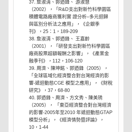
詹淑清、郭迺鋒、 游淑慧
（2002），「R&D支出對新竹科學園區
積體電路廠商獲利實 證分析–多元迴歸
與區別分析法之應用」，《企銀季
刊》，25：1，189-209
詹淑清、郭迺鋒、 王嘉齡
（2001），「研發支出對新竹科學園區
廠商股票超額報酬之影響」，《產業金
融季刊》，112，106-120
周濟、陳坤銘、郭迺鋒（2005），
「全球區域化經濟整合對台灣經濟的影
響-遞迴動態CGE 模型之應用」，《財稅
研究》，37，68-80
郭迺鋒、周濟、方文秀、陳美琇
（2005）， 「東亞經濟整合對台灣經濟
的影響-2005年至2010 年遞迴動態GTAP
模型分析」，《經濟情勢暨評論》，
10，1-44