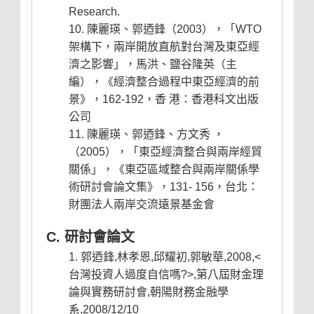
Research.
陳麗瑛、郭迺鋒（2003），「WTO
架構下，兩岸開放直航對台灣及東亞經
濟之影響」，馬洪、鹽谷隆英（主
編），《經濟整合過程中東亞經濟的前
景》，162-192，香 港：香港科文出版
公司
陳麗瑛、郭迺鋒、方文秀 ，
（2005），「東亞經濟整合與兩岸經貿
關係」，《東亞區域整合與兩岸關係學
術研討會論文集》，131- 156，台北：
財團法人兩岸交流遠景基金會
C. 研討會論文
郭迺鋒,林孝恩,邱耀初,郭敏華,2008,<
台灣投資人過度自信嗎?>,第八屆財金理
論與實務研討會,朝陽財務金融學
系,2008/12/10