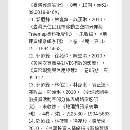
《臺灣經濟論衡》，8卷，10期，頁61-
89,0019-946X,
郭迺鋒、林崑鋒、熊漢琳，2010，
〈臺灣原住民縣市移動之空間分佈與
Treemap資料視覺化〉，未收錄，《地
理資訊系統季刊》，4卷，4期，頁11-
15，1994-5663,
郭迺鋒、徐苑玲、陳瑩潔，2010，
〈美國次貸風暴對VIX指數的影響〉，
《貨幣觀測與信用評等》，卷85期，頁
95-112
郭迺鋒，林佑宗，林崑峯、袁正達、
郭敏華、熊漢琳，2010，〈全球跨國金
融投資活動空間分佈與網絡型態研
究〉，未收錄，《地理資訊系統季
刊》，4卷，3期，頁25-30，1994-5663
郭迺鋒、林筱寧、徐苑玲、陳瑩潔，
2010，〈台灣投資人情緒指收新編製與