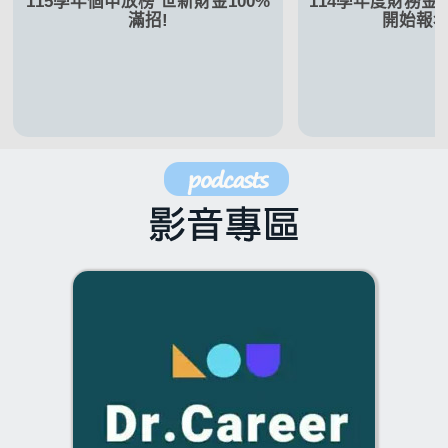
115學年個申放榜 世新財金100%
114學年度財務
滿招!
開始報