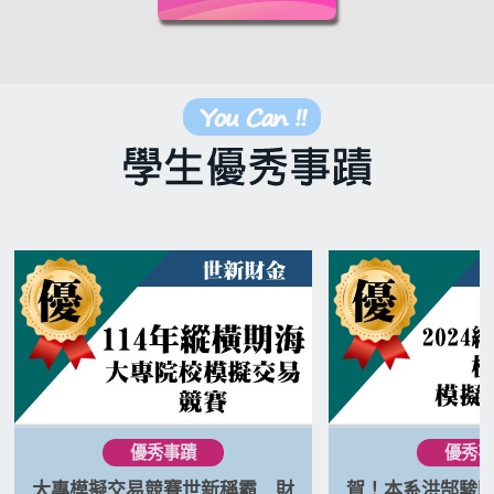
大專模擬交易競賽世新稱霸 財
賀！本系洪郜駿