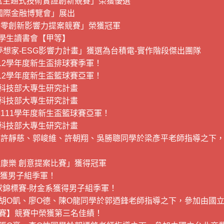
沙盒主題式技術實證創新競賽」榮獲優選
台北國際金融博覽會」展出
淨零創新影響力提案競賽」榮獲冠軍
優學生讀書會【甲等】
夢想家-ESG影響力計畫」獲選為台積電-實作階段傑出團隊
12學年度新生盃排球賽季軍！
12學年度新生盃籃球賽亞軍！
度科技部大專生研究計畫
度科技部大專生研究計畫
111學年度新生盃籃球賽亞軍！
度科技部大專生研究計畫
許靜慈、郭峻維、許朝翔、吳勝聰同學於梁彥平老師指導之下，
康樂 創意提案比賽」獲得冠軍
系獲男子組季軍！
球錦標賽-財金系獲得男子組季軍！
胡O凱、廖O德、陳O龍同學於郭迺鋒老師指導之下，參加由國
創意競賽】競賽中榮獲第三名佳績！