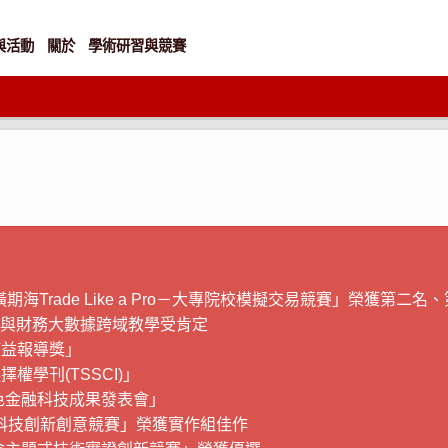
與活動
關於
學術研習與競賽
期海Trade Like a Pro－大專院校模擬交易競賽」榮獲第二
I與財務大數據跨域教學受肯定
權益報導獎」
學刊(TSSCI)」
綠色金融科技成果發表會」
金融科技創新創意競賽」榮獲實作組佳作