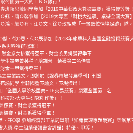
錄取荷蘭第一大的ＩＮＧ銀行！
專班賴思敏同學參加「2019中華郵政大數據競賽」獲得優等獎
Ｏ鈺、唐Ｏ馨參加【2019大專盃「財稅大進擊」桌遊全國大賽
陳Ｏ鴻、顏Ｏ有、江Ｏ文、徐Ｏ玟組成「一級數位情境足跡」隊
O傑、徐O恩、何O辰參加【2018年龍華科大全國金融投資競賽
金系男籃獲得冠軍！
賽–財金系女排獲得亞軍、財金系男排獲得季軍
大學生證券菁英種子培訓營」榮獲第二名佳績
-財金一甲獲得亞軍！
稿之畢業論文，即將於【證券市場發展季刊】刊登
宛諭同學 至韓國發表論文，表現傑出！
加「全國大專院校國泰ETF交易競賽」榮獲全國第二名！
科技部-大專生研究創作獎」！
球錦標賽，財金系獲得冠軍！
球錦標賽，財金系獲得季軍！
萍、莊Ο寧 參加經濟部工業局舉辦「知識管理專題競賽」榮獲第
書人獎-學生組績優讀書會評鑑】特優、甲等！