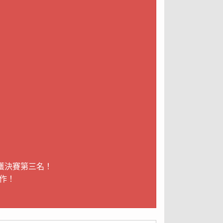
榮獲決賽第三名！
作！