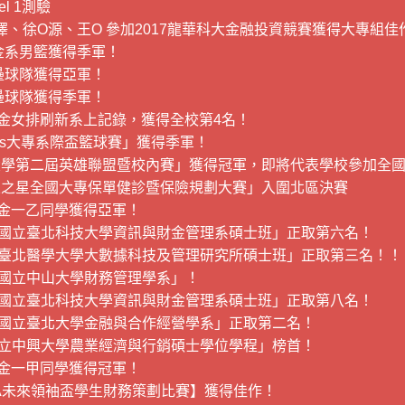
l 1測驗
、徐Ο源、王Ο 參加2017龍華科大金融投資競賽獲得大專組佳
金系男籃獲得季軍！
壘球隊獲得亞軍！
壘球隊獲得季軍！
財金女排刷新系上記錄，獲得全校第4名！
us大專系際盃籃球賽」獲得季軍！
大學第二屆英雄聯盟暨校內賽」獲得冠軍，即將代表學校參加全
來之星全國大專保單健診暨保險規劃大賽」入圍北區決賽
財金一乙同學獲得亞軍！
國立臺北科技大學資訊與財金管理系碩士班」正取第六名！
「臺北醫學大學大數據科技及管理研究所碩士班」正取第三名！！
國立中山大學財務管理學系」！
國立臺北科技大學資訊與財金管理系碩士班」正取第八名！
國立臺北大學金融與合作經營學系」正取第二名！
立中興大學農業經濟與行銷碩士學位學程」榜首！
財金一甲同學獲得冠軍！
ELA未來領袖盃學生財務策劃比賽】獲得佳作！