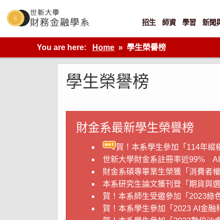
Skip
to
content
招生
師資
學習
新聞
世新大學財金系網站
You are here:
Home
學生榮譽榜
學生榮譽榜
財金系最新學生榮譽榜
賀！本系學生參加「114年縱橫
世新大學財金系註冊率近99% A
財金系碩專畢業生榮獲「消費者
本系研究生論文獲刊登「期貨與選擇權
賀！本系師生受邀參加「2023
賀！本系學生參加「2023 AI