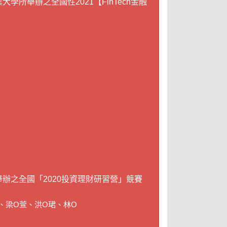
舉辦之全國性2021【FinTech金融
辦之全國「2020投資理財研習營」競賽
、梁O萱、洪O珺、林O