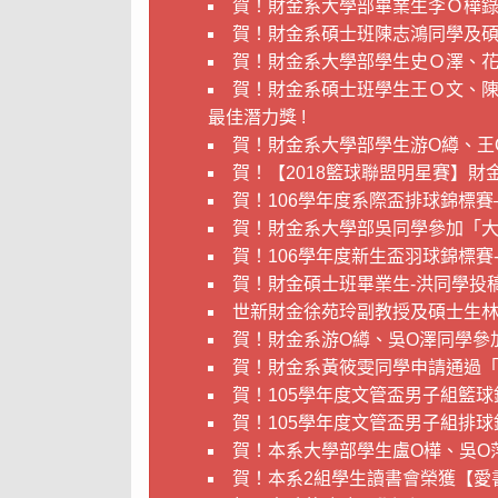
賀！財金系大學部畢業生李Ｏ樺
賀！財金系碩士班陳志鴻同學及碩
賀！財金系大學部學生史Ｏ澤、花
賀！財金系碩士班學生王Ｏ文、
最佳潛力獎 !
賀！財金系大學部學生游O繜、王
賀！【2018籃球聯盟明星賽】財
賀！106學年度系際盃排球錦標
賀！財金系大學部吳同學參加「
賀！106學年度新生盃羽球錦標賽
賀！財金碩士班畢業生-洪同學投
世新財金徐苑玲副教授及碩士生林
賀！財金系游Ο繜、吳Ο澤同學參
賀！財金系黃筱雯同學申請通過「
賀！105學年度文管盃男子組籃
賀！105學年度文管盃男子組排
賀！本系大學部學生盧Ο樺、吳Ο
賀！本系2組學生讀書會榮獲【愛