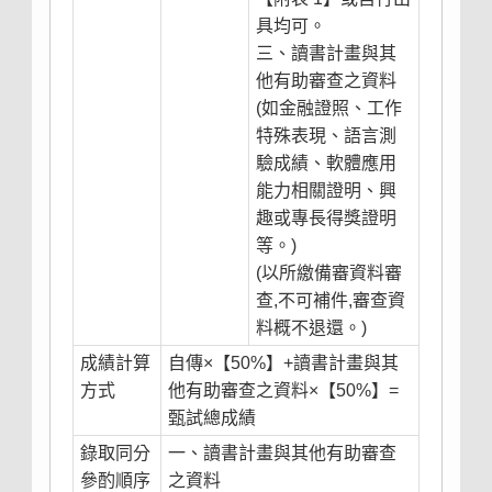
具均可。
三、讀書計畫與其
他有助審查之資料
(如金融證照、工作
特殊表現、語言測
驗成績、軟體應用
能力相關證明、興
趣或專長得獎證明
等。)
(以所繳備審資料審
查,不可補件,審查資
料概不退還。)
成績計算
自傳×【50%】+讀書計畫與其
方式
他有助審查之資料×【50%】=
甄試總成績
錄取同分
一、讀書計畫與其他有助審查
參酌順序
之資料