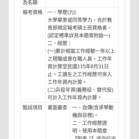
及名額
報考資格
一、學歷(力):
大學畢業或同等學力，合於教
育部規定報考碩士班資格者。
(認定標準詳見本簡章附錄一)
二、經歷：
(一)累計相當工作經驗一年以上
之現職或曾在職人員。工作年
資計算至民國115年8月31日
止。工讀生之工作經歷可併入
工作年資內計算。
(二)兵役年資(義務役、替代役)
可計入工作年資內計算。
甄試項目
書面審查
一、自傳(含求學動
機與目標)。
二、工作經歷證
明。使用本簡章
【附表 1】或自行出