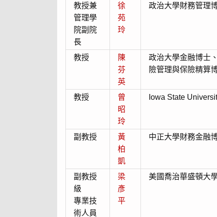
教授兼
徐
政治大學財務管理
管理學
苑
院副院
玲
長
教授
陳
政治大學金融博士
芬
險管理與保險精算
英
教授
曾
Iowa State Univ
昭
玲
副教授
黃
中正大學財務金融
柏
凱
副教授
梁
美國喬治華盛頓大
級
彥
專業技
平
術人員