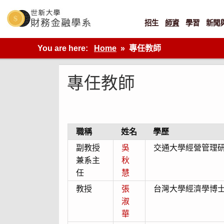
Skip
to
content
招生
師資
學習
新聞
世新大學財金系網站
You are here:
Home
專任教師
專任教師
職稱
姓名
學歷
副教授
吳
交通大學經營管理
兼系主
秋
任
慧
教授
張
台灣大學經濟學博
淑
華