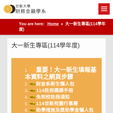
Skip
to
content
世新大學財金系網站
You are here:
Home
大一新生專區(114學年
度)
大一新生專區(114學年度)
重要！大一新生填報基
本資料之網頁步驟
財金系新生懶人包
114註冊選課手冊
免到校註冊須知
114世新校園行事曆
助學措施及獎助學金懶人包