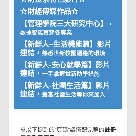
☆財經傳媒作品☆
【管理學院三大研究中心】
，
數據智能貫穿各專業
【新鮮人
–
生活機能篇】影片
連結
，
熟悉世新校園週邊的環境
【新鮮人
-安心就學
篇】影片
連結
，
一手掌握世新助學措施
【
新鮮人-社團生活篇】影片
連結
，
豐富社團生活等你來加入
※
以下提到的”頁碼”請搭配
完整的
註冊