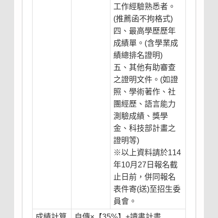
工作經驗熟悉者。
(推薦函不拘格式)
四、最高學歷歷年
成績單。(含學業成
績總排名證明)
五、其他有助審查
之證明文件。(如證
照、學術著作、社
團經歷、語言能力
測驗成績、獎學
金、科技部計畫之
證明等)
※以上資料請於114
年10月27日報名截
止日前，併同報名
表件寄(送)至招生委
員會。
成績計算
自傳×【35%】+讀書計畫