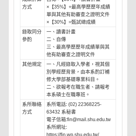
方式
×【35%】+最高學歷歷年成績
單與其他有助審查之證明文件
×【30%】=甄試總成績
錄取同分
一、讀書計畫
參酌
二、自傳
三、最高學歷歷年成績單與其
他有助審查之證明文件
其他規定
一、凡經錄取入學者，視其個
別學經歷背景，由本系酌訂補
修大學部基礎專業科目。
二、欲報考在職生者、請報考
本系碩士在職專班。
系所聯絡
系所電話: (02) 22368225-
方式
63432 系秘書
電子信箱:fin@mail.shu.edu.tw
系所網址:
https://fin.wp.shu.edu.tw/