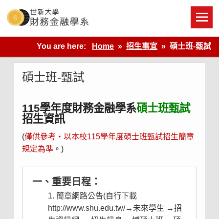
Skip
to
content
世新大學財金系網站
You are here:
Home
招生事宜
碩士班-甄試
碩士班-甄試
115學年度財務金融學系
碩士班甄試
招生資訊
(
僅供參考‧以本校115學年度碩士班甄試招生簡章
規定為準
。)
一、重要日程：
簡章網路公告(自行下載
http://www.shu.edu.tw/
→未來學生 →
招