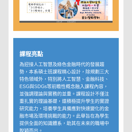
課程亮點
為迎接人工智慧及綠色金融時代的發展趨
勢，本系碩士班課程精心設計，除規劃三大
特色領域外，特別將人工智慧、金融科技、
ESG與SDGs等前瞻性概念融入課程內容，
並強調理論與實務的並重。課程設計不僅注
重扎實的理論基礎，還積極提升學生的實證
研究能力，培養學生具備應對快速變化的金
融市場及環境挑戰的能力。此舉旨在為學生
提供全面的知識體系，助其在未來的職場中
脫穎而出。