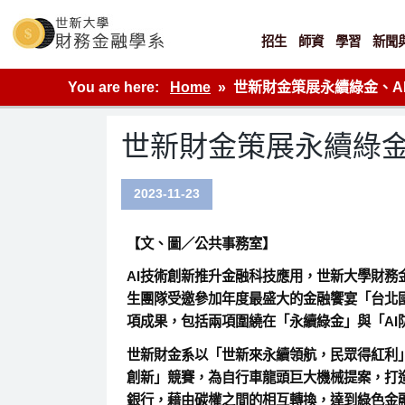
Skip
to
content
招生
師資
學習
新聞
世新大學財金系網站
You are here:
Home
世新財金策展永續綠金、A
世新財金策展永續綠金
2023-11-23
【文、圖／公共事務室】
AI技術創新推升金融科技應用，世新大學財
生團隊受邀參加年度最盛大的金融饗宴「台北
項成果，包括兩項圍繞在「永續綠金」與「AI
世新財金系以「世新來永續領航，民眾得紅利
創新」競賽，為自行車龍頭巨大機械提案，打
銀行，藉由碳權之間的相互轉換，達到綠色金