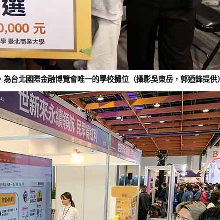
，為台北國際金融博覽會唯一的學校攤位（攝影吳東岳，郭迺鋒提供