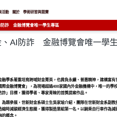
與活動
關於
學術研習與競賽
I防詐 金融博覽會唯一學生專區
、AI防詐 金融博覽會唯一學
務金融學系著重培育跨域財金菁英，也肩負永續、普惠精神，建構富有
國際金融博覽會」，為現場超過400家國內外金融機構中，唯一的學
防詐」目標，獲得學者、專家青睞的首獎提案作品。
」為題參展，世新財金系碩士生吳家瑜介紹，團隊在世新財金系副教
造縮時減碳經濟生態圈，獲得製造業組第一名。以騎乘自行車作為減
融的概念。