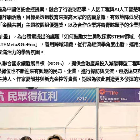
是為中國信託金控提案，融合了行為財務學、人因工程與AI人工智
詐騙活動，目標是透過教育來提高大眾的防騙意識，有效地降低受害
「金融共創」主題校園組優選獎，以及合作企業評審青睞頒予的企業
力計畫」，為台積電提出的議題「如何鼓勵女生勇敢探索STEM領域」
TEMeta&GeEco」，善用跨域知識，從行為經濟學角度出發，
充滿活力的學習氛圍。
入聯合國永續發展目標（SDGs），提供金融產業投入減碳轉型工程
世新大學攤位也不斷迎來有興趣的民眾、企業，進行探訪與交流，包括遠
主持人、作家夏韻芬與新光金控等貴賓，期盼為彼此創造更多發揮的