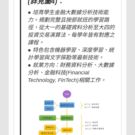
(詳見圖4)：
● 培育學生金融大數據分析技術能
力。規劃完整且按部就班的學習路
徑，從大一的基礎資料分析至大四的
投資交易演算法，每學年皆有對應之
課程。
● 特色包含機器學習、深度學習、統
計學習與文字探勘等最新技術。
● 就業方向：財務資料分析、大數據
分析、金融科技(Financial
Technology, FinTech)相關工作。