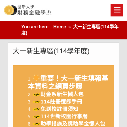
Skip
to
content
世新大學財金系網站
You are here:
Home
大一新生專區(114學年
度)
大一新生專區(114學年度)
重要！大一新生填報基
本資料之網頁步驟
財金系新生懶人包
114註冊選課手冊
免到校註冊須知
114世新校園行事曆
助學措施及獎助學金懶人包