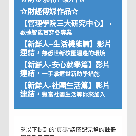
☆財經傳媒作品☆
【管理學院三大研究中心】
，
數據智能貫穿各專業
【新鮮人
–
生活機能篇】影片
連結
，
熟悉世新校園週邊的環境
【新鮮人
-安心就學
篇】影片
連結
，
一手掌握世新助學措施
【
新鮮人-社團生活篇】影片
連結
，
豐富社團生活等你來加入
※
以下提到的”頁碼”請搭配
完整的
註冊