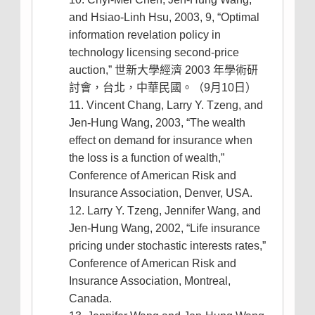
and Hsiao-Linh Hsu, 2003, 9, “Optimal
information revelation policy in
technology licensing second-price
auction,” 世新大學經濟 2003 年學術研
討會，台北，中華民國。（9月10日）
Vincent Chang, Larry Y. Tzeng, and
Jen-Hung Wang, 2003, “The wealth
effect on demand for insurance when
the loss is a function of wealth,”
Conference of American Risk and
Insurance Association, Denver, USA.
Larry Y. Tzeng, Jennifer Wang, and
Jen-Hung Wang, 2002, “Life insurance
pricing under stochastic interests rates,”
Conference of American Risk and
Insurance Association, Montreal,
Canada.