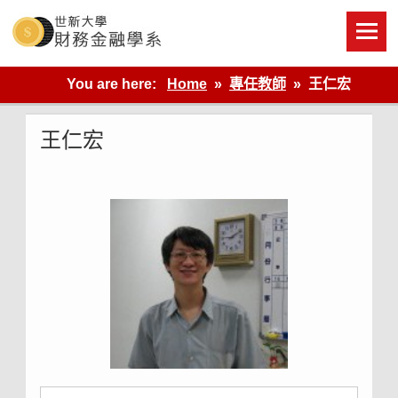
Skip
to
content
世新大學財金系網站
You are here:
Home
專任教師
王仁宏
王仁宏