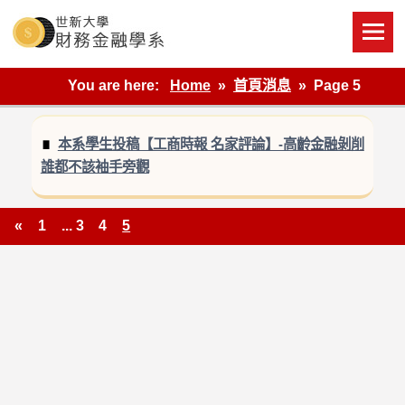
Skip
to
content
世新大學財金系網站
You are here:
Home
首頁消息
Page 5
本系學生投稿【工商時報 名家評論】-高齡金融剝削
誰都不該袖手旁觀
«
1
...
3
4
5